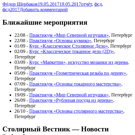
Автор
Опубликовано
Метки
Фёдор Щербаков
19.05.2017
19.05.2017
отчёт
,
фсд
,
к
фсд2017
Добавить комментарий
записи
Отчёт
Ближайшие мероприятия
о
прошедшем
22/08 -
Практикум «Мир Северной игрушки»
, Петербург
Фестивале
22/08 -
Практикум «Основы кумико»
, Петербург
Столярного
01/09 -
Курс «Классическое Столярное Дело»
, Петербург
Дела
02/09 -
Курс «Классическое токарное дело (2D)»
,
2017
Петербург
03/09 -
Курс «Маркетри», искусство мозаики из дерева
,
Петербург
05/09 -
Практикум «Геометрическая резьба по дереву»
,
Петербург
07/09 -
Практикум «Основы токарного мастерства»
,
Петербург
19/09 -
Практикум «Мир Северной игрушки»
, Петербург
26/09 -
Практикум «Рубленая посуда из дерева»
,
Петербург
26/10 -
Практикум «Основы столярного мастерства»
,
Петербург
Столярный Вестник — Новости