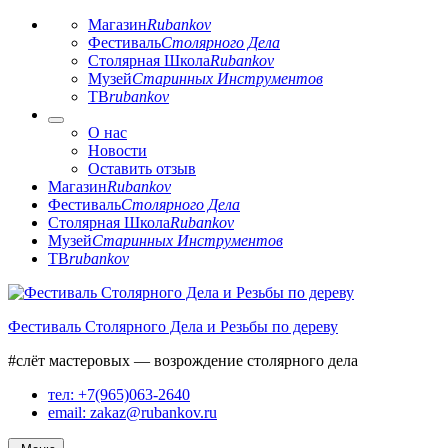
Магазин
Rubankov
Фестиваль
Столярного Дела
Столярная Школа
Rubankov
Музей
Старинных Инструментов
ТВ
rubankov
О нас
Новости
Оставить отзыв
Магазин
Rubankov
Фестиваль
Столярного Дела
Столярная Школа
Rubankov
Музей
Старинных Инструментов
ТВ
rubankov
Перейти
к
Фестиваль Столярного Дела и Резьбы по дереву
содержимому
#слёт мастеровых — возрождение столярного дела
тел: +7(965)063-2640
email: zakaz@rubankov.ru