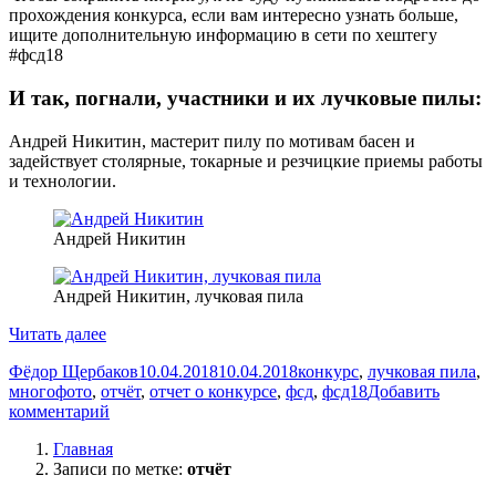
прохождения конкурса, если вам интересно узнать больше,
ищите дополнительную информацию в сети по хештегу
#фсд18
И так, погнали, участники и их лучковые пилы:
Андрей Никитин, мастерит пилу по мотивам басен и
задействует столярные, токарные и резчицкие приемы работы
и технологии.
Андрей Никитин
Андрей Никитин, лучковая пила
«Как
Читать далее
продвигается
Автор
Опубликовано
Метки
Фёдор Щербаков
10.04.2018
10.04.2018
конкурс
,
лучковая пила
,
главный
многофото
,
отчёт
,
отчет о конкурсе
,
фсд
,
фсд18
Добавить
столярный
к
комментарий
конкурс,
записи
лучковая
Главная
Как
пила»
Записи по метке:
отчёт
продвигается
главный