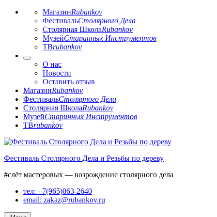
Магазин
Rubankov
Фестиваль
Столярного Дела
Столярная Школа
Rubankov
Музей
Старинных Инструментов
ТВ
rubankov
О нас
Новости
Оставить отзыв
Магазин
Rubankov
Фестиваль
Столярного Дела
Столярная Школа
Rubankov
Музей
Старинных Инструментов
ТВ
rubankov
Перейти
к
Фестиваль Столярного Дела и Резьбы по дереву
содержимому
#слёт мастеровых — возрождение столярного дела
тел: +7(965)063-2640
email: zakaz@rubankov.ru