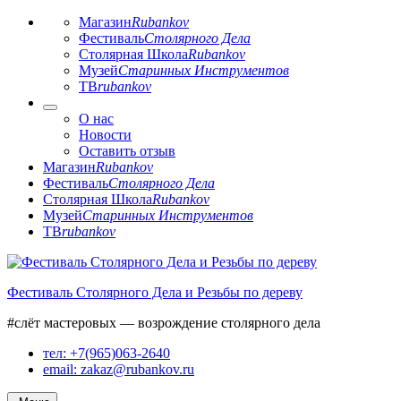
Магазин
Rubankov
Фестиваль
Столярного Дела
Столярная Школа
Rubankov
Музей
Старинных Инструментов
ТВ
rubankov
О нас
Новости
Оставить отзыв
Магазин
Rubankov
Фестиваль
Столярного Дела
Столярная Школа
Rubankov
Музей
Старинных Инструментов
ТВ
rubankov
Перейти
к
Фестиваль Столярного Дела и Резьбы по дереву
содержимому
#слёт мастеровых — возрождение столярного дела
тел: +7(965)063-2640
email: zakaz@rubankov.ru