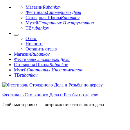
Магазин
Rubankov
Фестиваль
Столярного Дела
Столярная Школа
Rubankov
Музей
Старинных Инструментов
ТВ
rubankov
О нас
Новости
Оставить отзыв
Магазин
Rubankov
Фестиваль
Столярного Дела
Столярная Школа
Rubankov
Музей
Старинных Инструментов
ТВ
rubankov
Перейти
к
Фестиваль Столярного Дела и Резьбы по дереву
содержимому
#слёт мастеровых — возрождение столярного дела