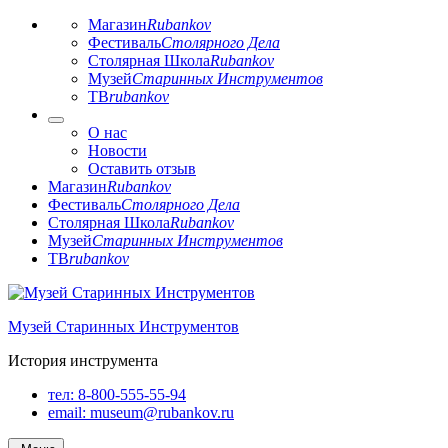
Магазин
Rubankov
Фестиваль
Столярного Дела
Столярная Школа
Rubankov
Музей
Старинных Инструментов
ТВ
rubankov
О нас
Новости
Оставить отзыв
Магазин
Rubankov
Фестиваль
Столярного Дела
Столярная Школа
Rubankov
Музей
Старинных Инструментов
ТВ
rubankov
Перейти
к
Музей Старинных Инструментов
содержимому
История инструмента
тел:
8-800-555-55-94
email:
museum@rubankov.ru