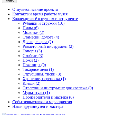
Меню
О музее
описание проекта
Контакты
и время работы музея
Коллекция
всё о ручном инструменте
Рубанки и стружки (16)
Пилы (6)
Молотки (2)
Стамески, долота (4)
Дрели, сверла (2)
Разметочный инструмент (2)
Топоры (5)
Скобели (3)
Ножи (2)
Ножницы (0)
Токарное дело (1)
Струбцины, тиски (3)
Хранение, переноска (1)
Клещи (2)
Отвертки и инструмент для крепежа (0)
Мультитулы (1)
Производители и мастера (6)
События
выставки и мероприятия
Наши друзья
музеи и мастера