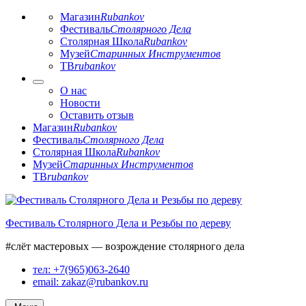
Магазин
Rubankov
Фестиваль
Столярного Дела
Столярная Школа
Rubankov
Музей
Старинных Инструментов
ТВ
rubankov
О нас
Новости
Оставить отзыв
Магазин
Rubankov
Фестиваль
Столярного Дела
Столярная Школа
Rubankov
Музей
Старинных Инструментов
ТВ
rubankov
Перейти
к
Фестиваль Столярного Дела и Резьбы по дереву
содержимому
#слёт мастеровых — возрождение столярного дела
тел: +7(965)063-2640
email: zakaz@rubankov.ru