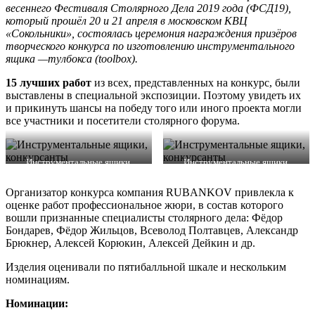
весеннего Фестиваля Столярного Дела 2019 года (ФСД19),
который прошёл 20 и 21 апреля в московском КВЦ
«Сокольники», состоялась церемония награждения призёров
творческого конкурса по изготовлению инструментального
ящика —тулбокса (toolbox).
15 лучших работ
из всех, представленных на конкурс, были
выставлены в специальной экспозиции. Поэтому увидеть их
и прикинуть шансы на победу того или иного проекта могли
все участники и посетители столярного форума.
Инструментальные ящики,
Инструментальные ящики,
конкурсанты
конкурсанты
Организатор конкурса компания RUBANKOV привлекла к
оценке работ профессиональное жюри, в состав которого
вошли признанные специалисты столярного дела: Фёдор
Бондарев, Фёдор Жильцов, Всеволод Полтавцев, Александр
Брюкнер, Алексей Корюкин, Алексей Дейкин и др.
Изделия оценивали по пятибалльной шкале и нескольким
номинациям.
Номинации: