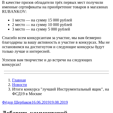
В качестве призов обладатели трёх первых мест получили
именные сертификаты на приобретение товаров в магазинах
RUBANKOV:
1 место — на сумму 15 000 рублей
2 место — на сумму 10 000 рублей
3 место — на сумму 5 000 рублей
Спасибо всем конкурсантам за участие, мы вам безмерно
благодарны за вашу активность и участие в конкурсах. Мы не
остановимся на достигнутом и следующие конкурсы будут
только лучше и интересней.
Успехов вам творчестве и до встречи на следующих
конкурсах!
Главная
Новости
Итоги конкурса "лучший Инструментальный ящик", на
ФСД19 в Москве
Автор
Опубликовано
Фёдор Щербаков
16.06.2019
19.08.2019
Добавить комментарий