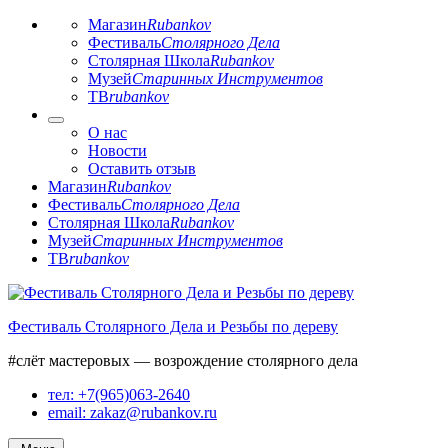
Магазин
Rubankov
Фестиваль
Столярного Дела
Столярная Школа
Rubankov
Музей
Старинных Инструментов
ТВ
rubankov
О нас
Новости
Оставить отзыв
Магазин
Rubankov
Фестиваль
Столярного Дела
Столярная Школа
Rubankov
Музей
Старинных Инструментов
ТВ
rubankov
Перейти
к
Фестиваль Столярного Дела и Резьбы по дереву
содержимому
#слёт мастеровых — возрождение столярного дела
тел: +7(965)063-2640
email: zakaz@rubankov.ru