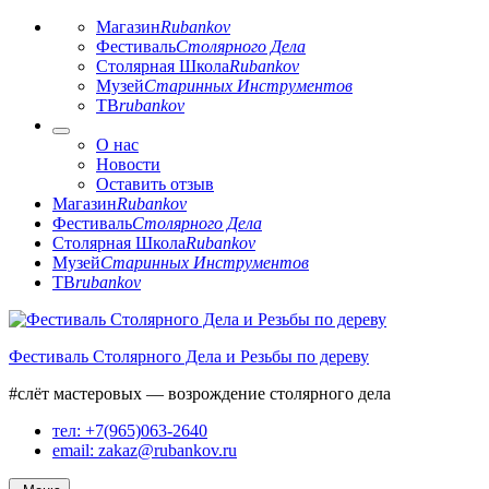
Магазин
Rubankov
Фестиваль
Столярного Дела
Столярная Школа
Rubankov
Музей
Старинных Инструментов
ТВ
rubankov
О нас
Новости
Оставить отзыв
Магазин
Rubankov
Фестиваль
Столярного Дела
Столярная Школа
Rubankov
Музей
Старинных Инструментов
ТВ
rubankov
Перейти
к
Фестиваль Столярного Дела и Резьбы по дереву
содержимому
#слёт мастеровых — возрождение столярного дела
тел: +7(965)063-2640
email: zakaz@rubankov.ru