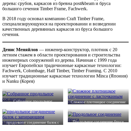
дерева: срубов, каркасов из бревна post&beam и бруса
большого сечения Timber Frame, Fachwerk.
В 2018 году основал компанию Craft Timber Frame,
специализирующуюся на проектировании и возведении
качественных деревянных каркасов из бруса большого
сечения.
Денис Меняйлов
— инженер-конструктор, плотник с 20
летним стажем в области проектирования и строительства
инженерных сооружений из дерева. Начиная с 1999 года
изучает Европейски традичионные каркасные технологии:
Fachwerk, Colombage, Half Timber, Timber Framing. С 2010
изучает традиционные каркасные технологии Minca (Япония)
и Nanku (Корея)
Собранное продольное
Сложное плотницкое соединение
соединение
с ласточкиным хвостом
Продольное соединение бруса
продольное соединение балок с
запирающим элементом