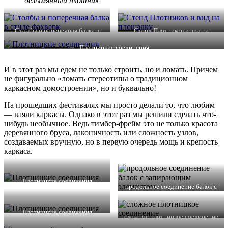
безымянный плотник
Столбы и поперечная балка в
Стенд Плотников и вид на
стиле фахверк
площадку
Плотницкие соединения
И в этот раз мы едем не только строить, но и ломать. Причем
не фигурально «ломать стереотипы о традиционном
каркасном домостроении», но и буквально!
На прошедших фестивалях мы просто делали то, что любим
— ваяли каркасы. Однако в этот раз мы решили сделать что-
нибудь необычное. Ведь тимбер-фрейм это не только красота
деревянного бруса, лаконичность или сложность узлов,
создаваемых вручную, но в первую очередь мощь и крепость
каркаса.
Плотницкие соединения
продольное соединение балок с
запирающим элементом
Плотницкие соединения
сложное плотницкое соединение