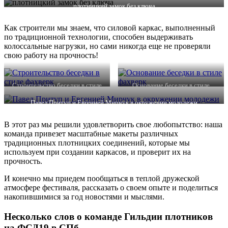
плотницкий замок без ключа
Как строители мы знаем, что силовой каркас, выполненный
по традиционной технологии, способен выдерживать
колоссальные нагрузки, но сами никогда еще не проверяли
свою работу на прочность!
Строительство беседки в стиле
Основание беседки в стиле
фахверк
фахверк
Павел Притуп и Евгенией Мирчук в окружении молодежи
В этот раз мы решили удовлетворить свое любопытство: наша
команда привезет масштабные макеты различных
традиционных плотницких соединений, которые мы
используем при создании каркасов, и проверит их на
прочность.
И конечно мы приедем пообщаться в теплой дружеской
атмосфере фестиваля, рассказать о своем опыте и поделиться
накопившимися за год новостями и мыслями.
Несколько слов о команде Гильдии плотников
на ФСД19 в СПб