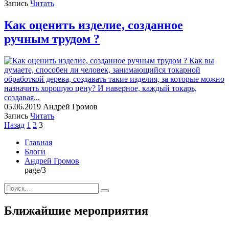
Запись
Читать
Как оценить изделие, созданное
ручным трудом ?
Как вы
думаете, способен ли человек, занимающийся токарной
обработкой дерева, создавать такие изделия, за которые можно
назначить хорошую цену? И наверное, каждый токарь,
создавая...
05.06.2019
Андрей Громов
Запись
Читать
Пагинация
Назад
1
2
3
записей
Главная
Блоги
Андрей Громов
page/3
Искать:
Поиск
Ближайшие мероприятия