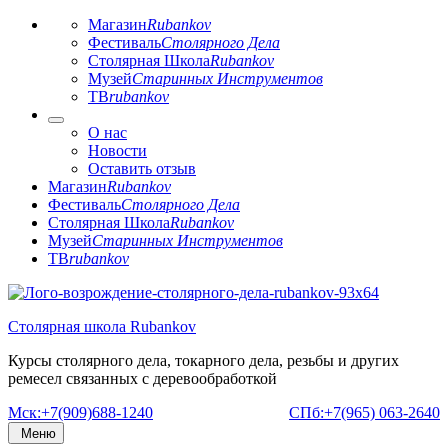
Магазин
Rubankov
Фестиваль
Столярного Дела
Столярная Школа
Rubankov
Музей
Старинных Инструментов
ТВ
rubankov
О нас
Новости
Оставить отзыв
Магазин
Rubankov
Фестиваль
Столярного Дела
Столярная Школа
Rubankov
Музей
Старинных Инструментов
ТВ
rubankov
Перейти
к
Столярная школа Rubankov
содержимому
Курсы столярного дела, токарного дела, резьбы и других
ремесел связанных с деревообработкой
Мск:+7(909)688-1240
СПб:+7(965) 063-2640
Меню