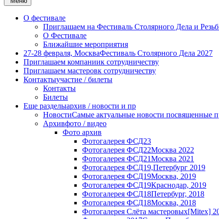
Меню
О фестивале
Приглашаем на Фестиваль Столярного Дела и Резьб
О Фестивале
Ближайшие мероприятия
27-28 февраля, Москва
Фестиваль Столярного Дела 2027
Приглашаем компании
к сотрудничеству
Приглашаем мастеров
к сотрудничеству
Контакты
участие / билеты
Контакты
Билеты
Еще разделы
архив / новости и пр
Новости
Самые актуальные новости посвященные п
Архив
фото / видео
Фото архив
Фотогалерея ФСД23
Фотогалерея ФСД22
Москва 2022
Фотогалерея ФСД21
Москва 2021
Фотогалерея ФСД19,
Петербург 2019
Фотогалерея ФСД19
Москва, 2019
Фотогалерея ФСД19
Краснодар, 2019
Фотогалерея ФСД18
Петербург, 2018
Фотогалерея ФСД18
Москва, 2018
Фотогалерея Слёта мастеровых
[Mitex] 2