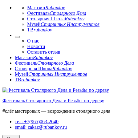
Магазин
Rubankov
Фестиваль
Столярного Дела
Столярная Школа
Rubankov
Музей
Старинных Инструментов
ТВ
rubankov
О нас
Новости
Оставить отзыв
Магазин
Rubankov
Фестиваль
Столярного Дела
Столярная Школа
Rubankov
Музей
Старинных Инструментов
ТВ
rubankov
Перейти
к
Фестиваль Столярного Дела и Резьбы по дереву
содержимому
#слёт мастеровых — возрождение столярного дела
тел: +7(965)063-2640
email: zakaz@rubankov.ru