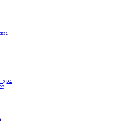
ква
СД24
23
а