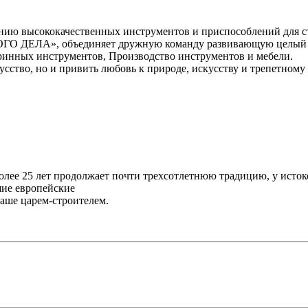
нию высококачественных инструментов и приспособлений для с
ЕЛА», объединяет дружную команду развивающую целый фро
аринных инструментов, Производство инструментов и мебели.
усство, но и привить любовь к природе, искусству и трепетном
лее 25 лет продолжает почти трехсотлетнюю традицию, у исток
ие европейские
наше царем-строителем.