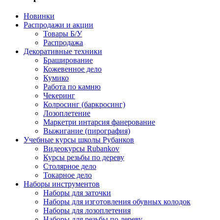
Новинки
Распродажи и акции
Товары Б/У
Распродажа
Декоративные техники
Браширование
Кожевенное дело
Кумико
Работа по камню
Чекеринг
Колросинг (баркросинг)
Лозоплетение
Маркетри интарсия фанерование
Выжигание (пирография)
Учебные курсы школы Рубанков
Видеокурсы Rubankov
Курсы резьбы по дереву
Столярное дело
Токарное дело
Наборы инструментов
Наборы для заточки
Наборы для изготовления обувных колодок
Наборы для лозоплетения
Наборы для резьбы по дереву