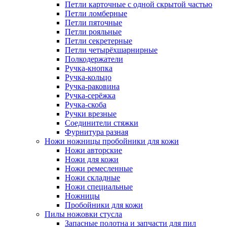
Петли карточные с одной скрытой частью
Петли ломберные
Петли пяточные
Петли рояльные
Петли секретерные
Петли четырёхшарнирные
Полкодержатели
Ручка-кнопка
Ручка-кольцо
Ручка-раковина
Ручка-серёжка
Ручка-скоба
Ручки врезные
Соединители стяжки
Фурнитура разная
Ножи ножницы пробойники для кожи
Ножи авторские
Ножи для кожи
Ножи ремесленные
Ножи складные
Ножи специальные
Ножницы
Пробойники для кожи
Пилы ножовки стусла
Запасные полотна и запчасти для пил