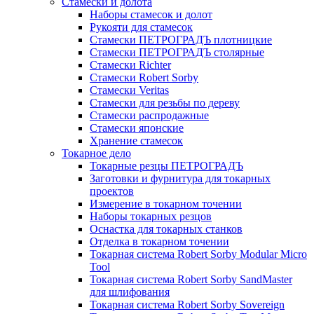
Стамески и долота
Наборы стамесок и долот
Рукояти для стамесок
Стамески ПЕТРОГРАДЪ плотницкие
Стамески ПЕТРОГРАДЪ столярные
Стамески Richter
Стамески Robert Sorby
Стамески Veritas
Стамески для резьбы по дереву
Стамески распродажные
Стамески японские
Хранение стамесок
Токарное дело
Токарные резцы ПЕТРОГРАДЪ
Заготовки и фурнитура для токарных
проектов
Измерение в токарном точении
Наборы токарных резцов
Оснастка для токарных станков
Отделка в токарном точении
Токарная система Robert Sorby Modular Micro
Tool
Токарная система Robert Sorby SandMaster
для шлифования
Токарная система Robert Sorby Sovereign