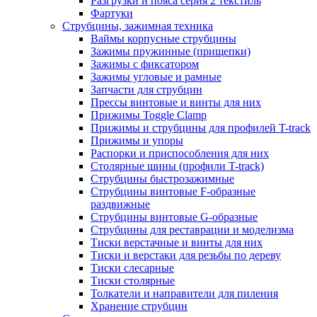
Разгрузки и пояса серия 2 текстиль
Фартуки
Струбцины, зажимная техника
Ваймы корпусные струбцины
Зажимы пружинные (прищепки)
Зажимы с фиксатором
Зажимы угловые и рамные
Запчасти для струбцин
Прессы винтовые и винты для них
Прижимы Toggle Clamp
Прижимы и струбцины для профилей T-track
Прижимы и упоры
Распорки и приспособления для них
Столярные шины (профили T-track)
Струбцины быстрозажимные
Струбцины винтовые F-образные
раздвижные
Струбцины винтовые G-образные
Струбцины для реставрации и моделизма
Тиски верстачные и винты для них
Тиски и верстаки для резьбы по дереву
Тиски слесарные
Тиски столярные
Толкатели и направители для пиления
Хранение струбцин