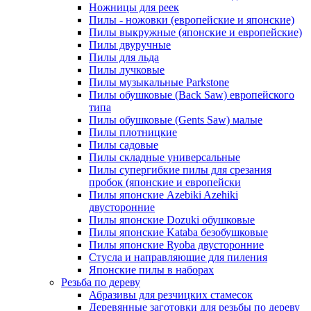
Ножницы для реек
Пилы - ножовки (европейские и японские)
Пилы выкружные (японские и европейские)
Пилы двуручные
Пилы для льда
Пилы лучковые
Пилы музыкальные Parkstone
Пилы обушковые (Back Saw) европейского
типа
Пилы обушковые (Gents Saw) малые
Пилы плотницкие
Пилы садовые
Пилы складные универсальные
Пилы супергибкие пилы для срезания
пробок (японские и европейски
Пилы японские Azebiki Azehiki
двусторонние
Пилы японские Dozuki обушковые
Пилы японские Kataba безобушковые
Пилы японские Ryoba двусторонние
Стусла и направляющие для пиления
Японские пилы в наборах
Резьба по дереву
Абразивы для резчицких стамесок
Деревянные заготовки для резьбы по дереву