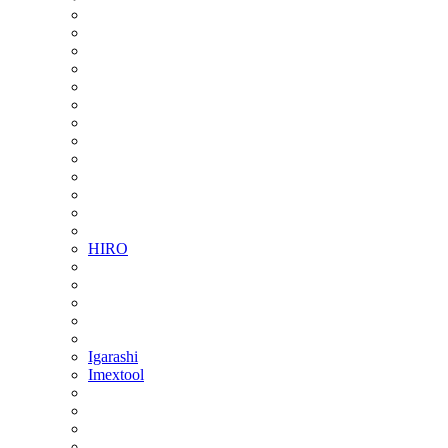
HIRO
Igarashi
Imextool