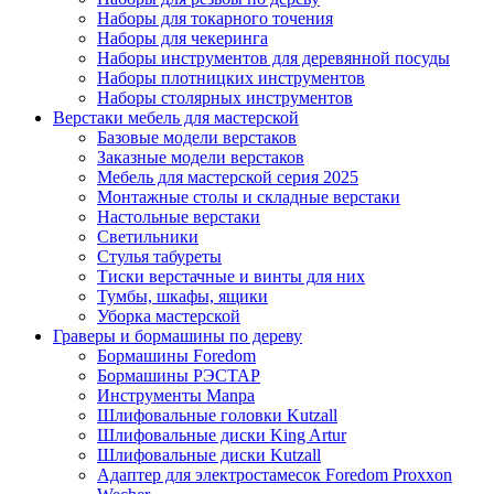
Наборы для токарного точения
Наборы для чекеринга
Наборы инструментов для деревянной посуды
Наборы плотницких инструментов
Наборы столярных инструментов
Верстаки мебель для мастерской
Базовые модели верстаков
Заказные модели верстаков
Мебель для мастерской серия 2025
Монтажные столы и складные верстаки
Настольные верстаки
Светильники
Стулья табуреты
Тиски верстачные и винты для них
Тумбы, шкафы, ящики
Уборка мастерской
Граверы и бормашины по дереву
Бормашины Foredom
Бормашины РЭСТАР
Инструменты Manpa
Шлифовальные головки Kutzall
Шлифовальные диски King Artur
Шлифовальные диски Kutzall
Адаптер для электростамесок Foredom Proxxon