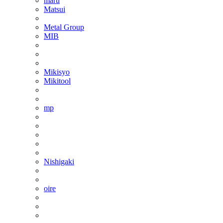
maru
Matsui
Metal Group
MIB
Mikisyo
Mikitool
mp
Nishigaki
oire