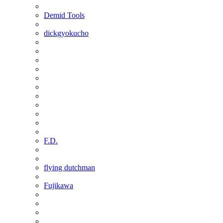
Demid Tools
dickgyokucho
F.D.
flying dutchman
Fujikawa