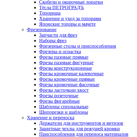
Скобели и окорочные лопатки
Тёсла ПЕТРОГРАДЪ
Топорища
Хранение и уход за топорами
Японские топоры и мачете
Фрезерование
Запчасти для фрез
Наборы фрез
Фрезерные столы и приспособления
Фрезеры и оснастка
Фрезы пазовые прямые
Фрезы пазовые фигурные
Фрезы конструкционные
Фрезы кромочные калевочные
Фрезы кромочные прямые
Фрезы кромочные фасочные
Фрезы ласточкин хвост
Фрезы розеточные
Фрезы фигарейные
Шаблоны специальные
Шипорезки и шаблоны
Хранение и переноска
Держатели для инструментов и метизов
Защитные чехлы для режущей кромки
Приспособления для переноса материалов