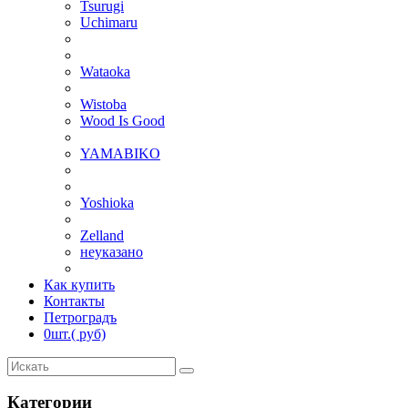
Tsurugi
Uchimaru
Wataoka
Wistoba
Wood Is Good
YAMABIKO
Yoshioka
Zelland
неуказано
Как купить
Контакты
Петроградъ
0
шт.
( руб)
Категории