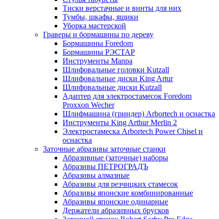
Тиски верстачные и винты для них
Тумбы, шкафы, ящики
Уборка мастерской
Граверы и бормашины по дереву
Бормашины Foredom
Бормашины РЭСТАР
Инструменты Manpa
Шлифовальные головки Kutzall
Шлифовальные диски King Artur
Шлифовальные диски Kutzall
Адаптер для электростамесок Foredom
Proxxon Wecher
Шлифмашина (гриндер) Arbortech и оснастка
Инструменты King Arthur Merlin 2
Электростамеска Arbortech Power Chisel и
оснастка
Заточные абразивы заточные станки
Абразивные (заточные) наборы
Абразивы ПЕТРОГРАДЪ
Абразивы алмазные
Абразивы для резчицких стамесок
Абразивы японские комбинированные
Абразивы японские одинарные
Держатели абразивных брусков