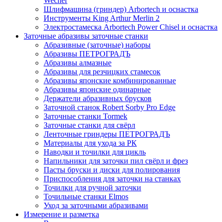
Wecher
Шлифмашина (гриндер) Arbortech и оснастка
Инструменты King Arthur Merlin 2
Электростамеска Arbortech Power Chisel и оснастка
Заточные абразивы заточные станки
Абразивные (заточные) наборы
Абразивы ПЕТРОГРАДЪ
Абразивы алмазные
Абразивы для резчицких стамесок
Абразивы японские комбинированные
Абразивы японские одинарные
Держатели абразивных брусков
Заточной станок Robert Sorby Pro Edge
Заточные станки Tormek
Заточные станки для свёрл
Ленточные гриндеры ПЕТРОГРАДЪ
Материалы для ухода за РК
Наводки и точилки для цикль
Напильники для заточки пил свёрл и фрез
Пасты бруски и диски для полирования
Приспособления для заточки на станках
Точилки для ручной заточки
Точильные станки Elmos
Уход за заточными абразивами
Измерение и разметка