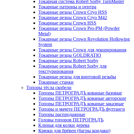
Токарная система Robert Sorby TurnMaster
Токарные патроны и центра
Токарные резцы Crown Cryo HSS
Токарные резцы Crown Cryo M42
Токарные резцы Crown HSS
Токарные резцы Crown Pro-PM (Powder
Metal)
Токарные резцы Crown Revolution Hollowing
System
Токарные резцы Crown для декорирования
Токарные резцы GOLDRATIO
Токарные резцы Robert Sorby
Токарные резцы Robert Sorby для
текстурирования
Токарные резцы для винтовой резьбы
Токарные станки
Топоры тёсла скобели
Топоры ПЕТРОГРАДЪ кованые базовые
Топоры ПЕТРОГРАДЪ кованые авторские
Топоры ПЕТРОГРАДЪ кованые заказные
Топоры и мачете ПЕТРОГРАДЪ фултанги
Топоры распродажные
Головы топоров ПЕТРОГРАДЪ
Клинья для колки дерева
Крюки для брёвен (багры кондаки)