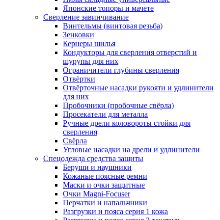
Японские топоры и мачете
Сверление завинчивание
Винтельмы (винтовая резьба)
Зенковки
Кернеры шилья
Кондукторы для сверления отверстий и
шурупы для них
Ограничители глубины сверления
Отвёртки
Отвёрточные насадки рукояти и удлинители
для них
Пробочники (пробочные свёрла)
Просекатели для металла
Ручные дрели коловороты стойки для
сверления
Свёрла
Угловые насадки на дрели и удлинители
Спецодежда средства защиты
Беруши и наушники
Кожаные поясные ремни
Маски и очки защитные
Очки Magni-Focuser
Перчатки и напальчники
Разгрузки и пояса серия 1 кожа