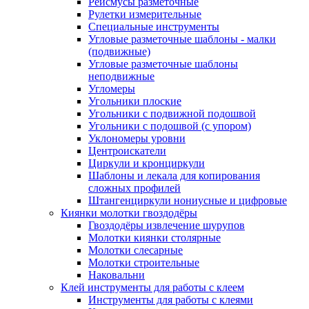
Рейсмусы разметочные
Рулетки измерительные
Специальные инструменты
Угловые разметочные шаблоны - малки
(подвижные)
Угловые разметочные шаблоны
неподвижные
Угломеры
Угольники плоские
Угольники с подвижной подошвой
Угольники с подошвой (с упором)
Уклономеры уровни
Центроискатели
Циркули и кронциркули
Шаблоны и лекала для копирования
сложных профилей
Штангенциркули нониусные и цифровые
Киянки молотки гвоздодёры
Гвоздодёры извлечение шурупов
Молотки киянки столярные
Молотки слесарные
Молотки строительные
Наковальни
Клей инструменты для работы с клеем
Инструменты для работы с клеями