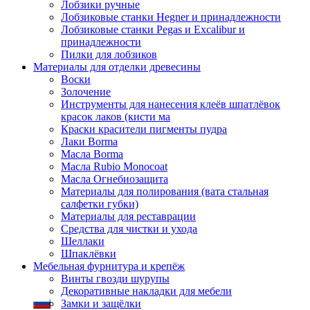
Лобзики ручные
Лобзиковые станки Hegner и принадлежности
Лобзиковые станки Pegas и Excalibur и
принадлежности
Пилки для лобзиков
Материалы для отделки древесины
Воски
Золочение
Инструменты для нанесения клеёв шпатлёвок
красок лаков (кисти ма
Краски красители пигменты пудра
Лаки Borma
Масла Borma
Масла Rubio Monocoat
Масла Огнебиозащита
Материалы для полирования (вата стальная
салфетки губки)
Материалы для реставрации
Средства для чистки и ухода
Шеллаки
Шпаклёвки
Мебельная фурнитура и крепёж
Винты гвозди шурупы
Декоративные накладки для мебели
Замки и защёлки