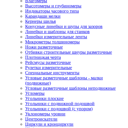
Влагомеры
Высотомеры и глубиномеры
Индикаторы часового типа
Карандаши мелки
Кернеры шилья
Конусные линейки и щупы для зазоров
Линейки и шаблоны для станков
Линейки измерительные ленты
Микрометры толщиномеры
Ножи разметочные
Отбивки строительные шнуры разметочные
Плотницкая черта
Рейсмусы разметочные
Рулетки измерительные
Специальные инструменты
Угловые разметочные шаблоны - малки
(подвижные)
Угловые разметочные шаблоны неподвижные
Угломеры
Угольники плоские
Угольники с подвижной подошвой
Угольники с подошвой (с упором)
Уклономеры уровни
Центроискатели
Циркули и кронциркули