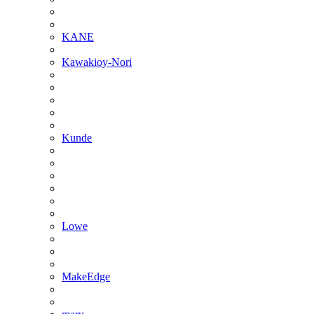
KANE
Kawakioy-Nori
Kunde
Lowe
MakeEdge