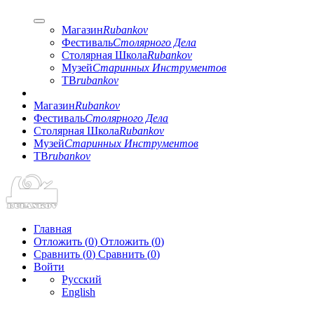
Магазин
Rubankov
Фестиваль
Столярного Дела
Столярная Школа
Rubankov
Музей
Старинных Инструментов
ТВ
rubankov
Магазин
Rubankov
Фестиваль
Столярного Дела
Столярная Школа
Rubankov
Музей
Старинных Инструментов
ТВ
rubankov
Главная
Отложить (
0
)
Отложить
(
0
)
Сравнить (
0
)
Сравнить
(
0
)
Войти
Русский
English