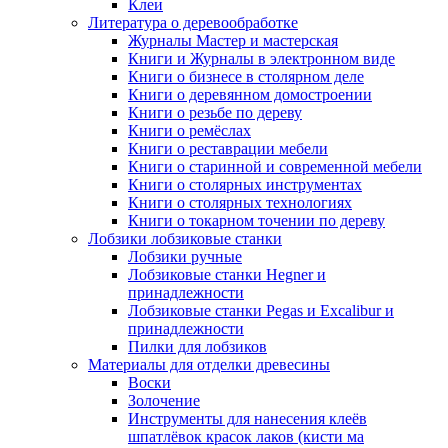
Клеи
Литература о деревообработке
Журналы Мастер и мастерская
Книги и Журналы в электронном виде
Книги о бизнесе в столярном деле
Книги о деревянном домостроении
Книги о резьбе по дереву
Книги о ремёслах
Книги о реставрации мебели
Книги о старинной и современной мебели
Книги о столярных инструментах
Книги о столярных технологиях
Книги о токарном точении по дереву
Лобзики лобзиковые станки
Лобзики ручные
Лобзиковые станки Hegner и
принадлежности
Лобзиковые станки Pegas и Excalibur и
принадлежности
Пилки для лобзиков
Материалы для отделки древесины
Воски
Золочение
Инструменты для нанесения клеёв
шпатлёвок красок лаков (кисти ма