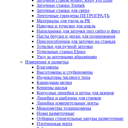
Заточной станок Robert Sorby Pro Edge
Заточные станки Tormek
Заточные станки для свёрл
Ленточные гриндеры ПЕТРОГРАДЪ
Материалы для ухода за РК
Наводки и точилки для цикль
Напильники для заточки пил свёрл и фрез
Пасты бруски и диски для полирования
Приспособления для заточки на станках
Точилки для ручной заточки
Точильные станки Elmos
Уход за заточными абразивами
Измерение и разметка
Влагомеры
Высотомеры и глубиномеры
Индикаторы часового типа
Карандаши мелки
Кернеры шилья
Конусные линейки и щупы для зазоров
Линейки и шаблоны для станков
Линейки измерительные ленты
Микрометры толщиномеры
Ножи разметочные
Отбивки строительные шнуры разметочные
Плотницкая черта