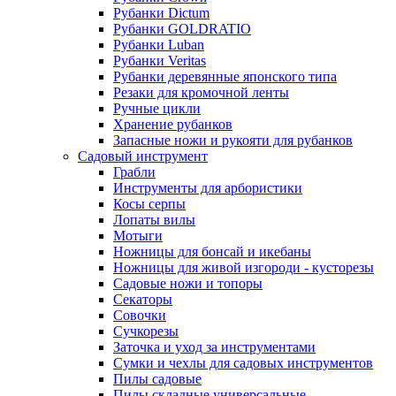
Рубанки Dictum
Рубанки GOLDRATIO
Рубанки Luban
Рубанки Veritas
Рубанки деревянные японского типа
Резаки для кромочной ленты
Ручные цикли
Хранение рубанков
Запасные ножи и рукояти для рубанков
Садовый инструмент
Грабли
Инструменты для арбористики
Косы серпы
Лопаты вилы
Мотыги
Ножницы для бонсай и икебаны
Ножницы для живой изгороди - кусторезы
Садовые ножи и топоры
Секаторы
Совочки
Сучкорезы
Заточка и уход за инструментами
Сумки и чехлы для садовых инструментов
Пилы садовые
Пилы складные универсальные