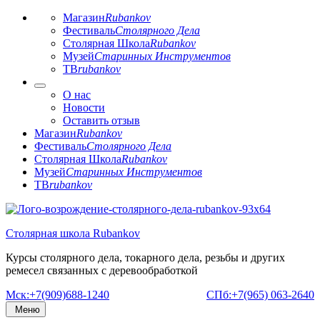
Магазин
Rubankov
Фестиваль
Столярного Дела
Столярная Школа
Rubankov
Музей
Старинных Инструментов
ТВ
rubankov
О нас
Новости
Оставить отзыв
Магазин
Rubankov
Фестиваль
Столярного Дела
Столярная Школа
Rubankov
Музей
Старинных Инструментов
ТВ
rubankov
Перейти
к
Столярная школа Rubankov
содержимому
Курсы столярного дела, токарного дела, резьбы и других
ремесел связанных с деревообработкой
Мск:+7(909)688-1240
СПб:+7(965) 063-2640
Меню