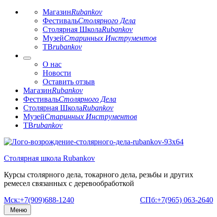
Магазин
Rubankov
Фестиваль
Столярного Дела
Столярная Школа
Rubankov
Музей
Старинных Инструментов
ТВ
rubankov
О нас
Новости
Оставить отзыв
Магазин
Rubankov
Фестиваль
Столярного Дела
Столярная Школа
Rubankov
Музей
Старинных Инструментов
ТВ
rubankov
Перейти
к
Столярная школа Rubankov
содержимому
Курсы столярного дела, токарного дела, резьбы и других
ремесел связанных с деревообработкой
Мск:+7(909)688-1240
СПб:+7(965) 063-2640
Меню