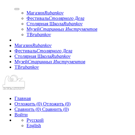
Магазин
Rubankov
Фестиваль
Столярного Дела
Столярная Школа
Rubankov
Музей
Старинных Инструментов
ТВ
rubankov
Магазин
Rubankov
Фестиваль
Столярного Дела
Столярная Школа
Rubankov
Музей
Старинных Инструментов
ТВ
rubankov
Главная
Отложить (
0
)
Отложить
(
0
)
Сравнить (
0
)
Сравнить
(
0
)
Войти
Русский
English