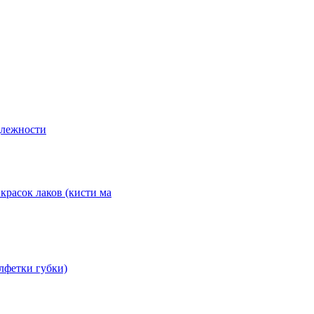
длежности
красок лаков (кисти ма
лфетки губки)