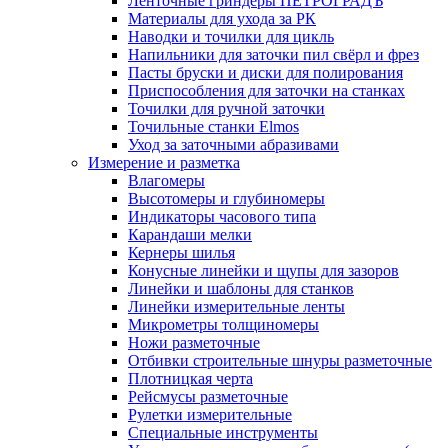
Ленточные гриндеры ПЕТРОГРАДЪ
Материалы для ухода за РК
Наводки и точилки для цикль
Напильники для заточки пил свёрл и фрез
Пасты бруски и диски для полирования
Приспособления для заточки на станках
Точилки для ручной заточки
Точильные станки Elmos
Уход за заточными абразивами
Измерение и разметка
Влагомеры
Высотомеры и глубиномеры
Индикаторы часового типа
Карандаши мелки
Кернеры шилья
Конусные линейки и щупы для зазоров
Линейки и шаблоны для станков
Линейки измерительные ленты
Микрометры толщиномеры
Ножи разметочные
Отбивки строительные шнуры разметочные
Плотницкая черта
Рейсмусы разметочные
Рулетки измерительные
Специальные инструменты