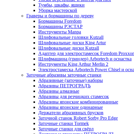
Тумбы, шкафы, ящики
Уборка мастерской
Граверы и бормашины по дереву
Бормашины Foredom
Бормашины РЭСТАР
Инструменты Manpa
Шлифовальные головки Kutzall
Шлифовальные диски King Artur
Шлифовальные диски Kutzall
Адаптер для электростамесок Foredom Proxxo
Шлифмашина (гриндер) Arbortech и оснастка
Инструменты King Arthur Merlin 2
Электростамеска Arbortech Power Chisel и осн
Заточные абразивы заточные станки
Абразивные (заточные) наборы
Абразивы ПЕТРОГРАДЪ
Абразивы алмазные
Абразивы для резчицких стамесок
Абразивы японские комбинированные
Абразивы японские одинарные
Держатели абразивных брусков
Заточной станок Robert Sorby Pro Edge
Заточные станки Tormek
Заточные станки для свёрл