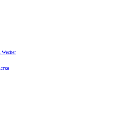
n Wecher
астка