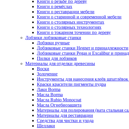
Книги о резьбе по дереву
Книги о ремёслах
Книги о реставрации мебели
Книги о старинной и современной мебели
Книги о столярных инструментах
Книги о столярных технологиях
Книги о токарном точении по дереву
Лобзики лобзиковые станки
Лобзики ручные
Лобзиковые станки Hegner и принадлежности
Лобзиковые станки Pegas и Excalibur и прина
Пилки для лобзиков
Материалы для отделки древесины
Воски
Золочение
Инструменты для нанесения клеёв шпатлёвок 
Краски красители пигменты пудра
Лаки Borma
Масла Borma
Масла Rubio Monocoat
Масла Огнебиозащита
Материалы для полирования (вата стальная са
Материалы для реставрации
Средства для чистки и ухода
Шеллаки