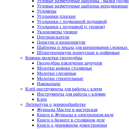
Угловые разметочные шаблоны - малки (подв
Угловые разметочные шаблоны неподвижные
Угломеры
Угольники плоские
Угольники с подвижной подошвой
Угольники с подошвой (с упором)
Уклономеры уровни
Центроискатели
Циркули и кронциркули
Шаблоны и лекала для копирования сложных
Штангенциркули нониусные и цифровые
Киянки молотки гвоздодёры
Гвоздодёры извлечение шурупов
Молотки киянки столярные
Молотки слесарные
Молотки строительные
Наковальни
Клей инструменты для работы с клеем
Инструменты для работы с клеями
Клеи
Литература о деревообработке
Журналы Мастер и мастерская
Книги и Журналы в электронном виде
Книги о бизнесе в столярном деле
Книги о деревянном домостроении