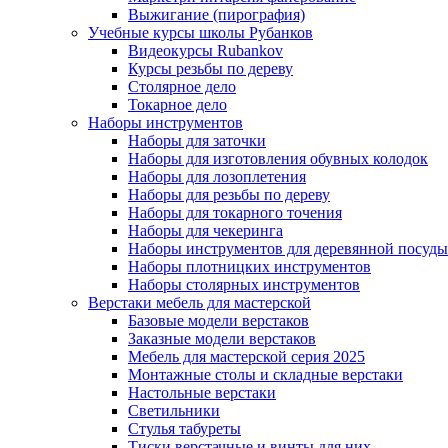
Выжигание (пирография)
Учебные курсы школы Рубанков
Видеокурсы Rubankov
Курсы резьбы по дереву
Столярное дело
Токарное дело
Наборы инструментов
Наборы для заточки
Наборы для изготовления обувных колодок
Наборы для лозоплетения
Наборы для резьбы по дереву
Наборы для токарного точения
Наборы для чекеринга
Наборы инструментов для деревянной посуды
Наборы плотницких инструментов
Наборы столярных инструментов
Верстаки мебель для мастерской
Базовые модели верстаков
Заказные модели верстаков
Мебель для мастерской серия 2025
Монтажные столы и складные верстаки
Настольные верстаки
Светильники
Стулья табуреты
Тиски верстачные и винты для них