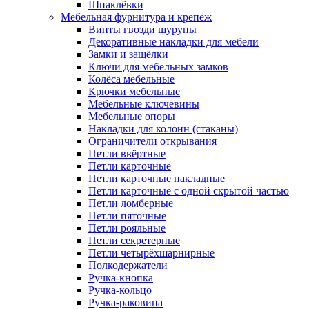
Шпаклёвки
Мебельная фурнитура и крепёж
Винты гвозди шурупы
Декоративные накладки для мебели
Замки и защёлки
Ключи для мебельных замков
Колёса мебельные
Крючки мебельные
Мебельные ключевины
Мебельные опоры
Накладки для колонн (стаканы)
Ограничители открывания
Петли ввёртные
Петли карточные
Петли карточные накладные
Петли карточные с одной скрытой частью
Петли ломберные
Петли пяточные
Петли рояльные
Петли секретерные
Петли четырёхшарнирные
Полкодержатели
Ручка-кнопка
Ручка-кольцо
Ручка-раковина