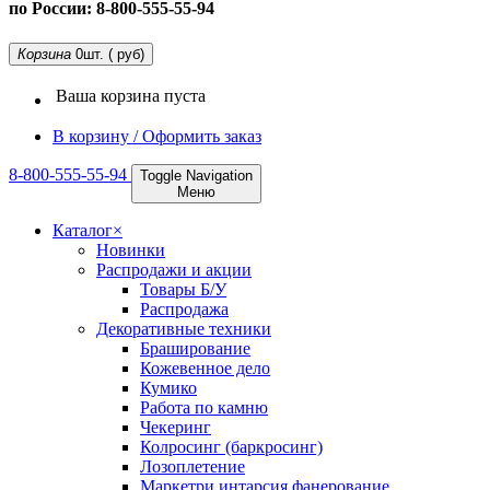
по России: 8-800-555-55-94
Корзина
0
шт. ( руб)
Ваша корзина пуста
В корзину / Оформить заказ
8-800-555-55-94
Toggle Navigation
Меню
Каталог
×
Новинки
Распродажи и акции
Товары Б/У
Распродажа
Декоративные техники
Браширование
Кожевенное дело
Кумико
Работа по камню
Чекеринг
Колросинг (баркросинг)
Лозоплетение
Маркетри интарсия фанерование