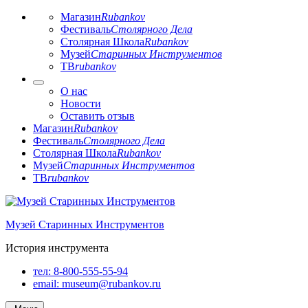
Магазин
Rubankov
Фестиваль
Столярного Дела
Столярная Школа
Rubankov
Музей
Старинных Инструментов
ТВ
rubankov
О нас
Новости
Оставить отзыв
Магазин
Rubankov
Фестиваль
Столярного Дела
Столярная Школа
Rubankov
Музей
Старинных Инструментов
ТВ
rubankov
Перейти
к
Музей Старинных Инструментов
содержимому
История инструмента
тел:
8-800-555-55-94
email:
museum@rubankov.ru