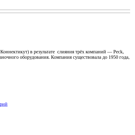
т Коннектикут) в результате слияния трёх компаний — Peck,
аночного оборудования. Компания существовала до 1950 года,
к
арий
записи
Peck
Stow
And
Wilcox