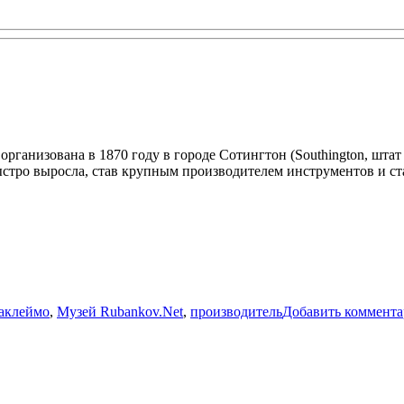
Sohn
организована в 1870 году в городе Сотингтон (Southington, шта
ыстро выросла, став крупным производителем инструментов и ст
Метки
а
клеймо
,
Музей Rubankov.Net
,
производитель
Добавить коммент