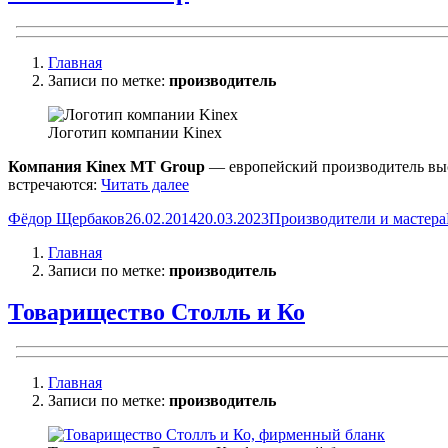
Главная
Записи по метке:
производитель
Логотип компании Kinex
Компания Kinex MT Group
— европейский производитель выс
«Kinex
встречаются:
Читать далее
MT
Автор
Опубликовано
Рубрики
Фёдор Щербаков
26.02.2014
20.03.2023
Производители и мастера
Group»
Главная
Записи по метке:
производитель
Товарищество Столль и Ко
Главная
Записи по метке:
производитель