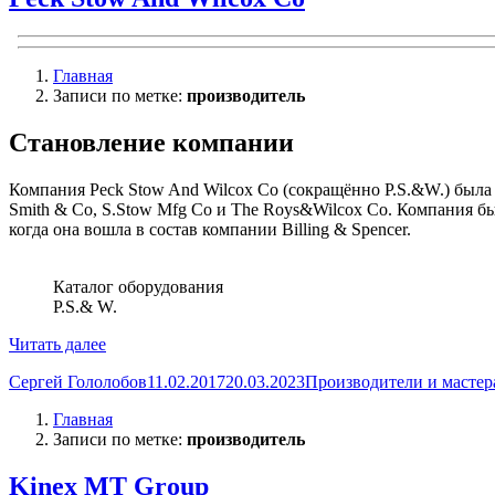
Главная
Записи по метке:
производитель
Становление компании
Компания Peck Stow And Wilcox Co (сокращённо P.S.&W.) была 
Smith & Co, S.Stow Mfg Co и The Roys&Wilcox Co. Компания б
когда она вошла в состав компании Billing & Spencer.
Каталог оборудования
P.S.& W.
«Peck
Читать далее
Stow
Автор
Опубликовано
Рубрики
Сергей Гололобов
11.02.2017
20.03.2023
Производители и мастер
And
Wilcox
Главная
Co»
Записи по метке:
производитель
Kinex MT Group