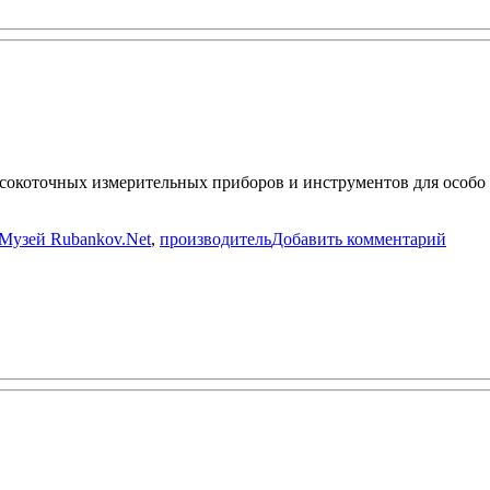
окоточных измерительных приборов и инструментов для особо 
Метки
к
Музей Rubankov.Net
,
производитель
Добавить комментарий
запис
Kinex
MT
Group