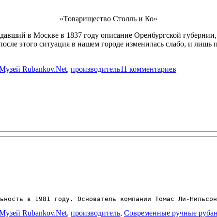
«Товарищество Столль и Ко»
авший в Москве в 1837 году описание Оренбургской губернии, 
осле этого ситуация в нашем городе изменилась слабо, и лишь п
Метки
к
Музей Rubankov.Net
,
производитель
11 комментариев
записи
Товарищест
Столль
и
Ко
ьность в 1981 году. Основатель компании Томас Ли-Нильсон
Метки
Музей Rubankov.Net
,
производитель
,
Современные ручные руба