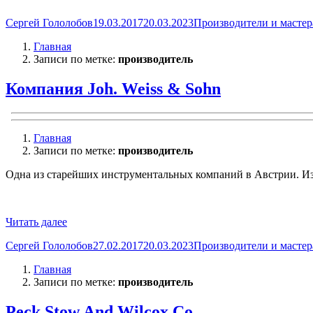
Автор
Опубликовано
Рубрики
Сергей Гололобов
19.03.2017
20.03.2023
Производители и мастер
Главная
Записи по метке:
производитель
Компания Joh. Weiss & Sohn
Главная
Записи по метке:
производитель
Одна из старейших инструментальных компаний в Австрии. Изв
«Компания
Читать далее
Joh.
Автор
Опубликовано
Рубрики
Сергей Гололобов
27.02.2017
20.03.2023
Производители и мастер
Weiss
&
Главная
Sohn»
Записи по метке:
производитель
Peck Stow And Wilcox Co