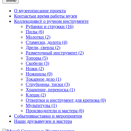
Меню
О музее
описание проекта
Контакты
и время работы музея
Коллекция
всё о ручном инструменте
Рубанки и стружки (16)
Пилы (6)
Молотки (2)
Стамески, долота (4)
Дрели, сверла (2)
Разметочный инструмент (2)
Топоры (5)
Скобели (3)
Ножи (2)
Ножницы (0)
Токарное дело (1)
Струбцины, тиски (3)
Хранение, переноска (1)
Клещи (2)
Отвертки и инструмент для крепежа (0)
Мультитулы (1)
Производители и мастера (6)
События
выставки и мероприятия
Наши друзья
музеи и мастера