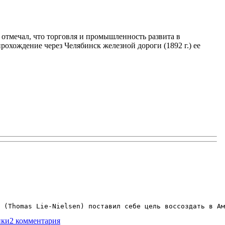
отмечал, что торговля и промышленность развита в
рохождение через Челябинск железной дороги (1892 г.) ее
во
 (Thomas Lie-Nielsen) поставил себе цель воссоздать в Ам
к
нки
2 комментария