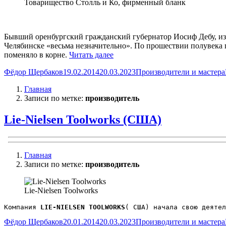
Товарищество Столль и Ко, фирменный бланк
Бывший оренбургский гражданский губернатор Иосиф Дебу, изд
Челябинске «весьма незначительно». По прошествии полувека п
«Товарищество
поменяло в корне.
Читать далее
Столль
Автор
Опубликовано
Рубрики
Фёдор Щербаков
19.02.2014
20.03.2023
Производители и мастера
и
Ко»
Главная
Записи по метке:
производитель
Lie-Nielsen Toolworks (США)
Главная
Записи по метке:
производитель
Lie-Nielsen Toolworks
Компания 
LIE-NIELSEN TOOLWORKS
( США) начала свою деятел
Автор
Опубликовано
Рубрики
Фёдор Щербаков
20.01.2014
20.03.2023
Производители и мастера