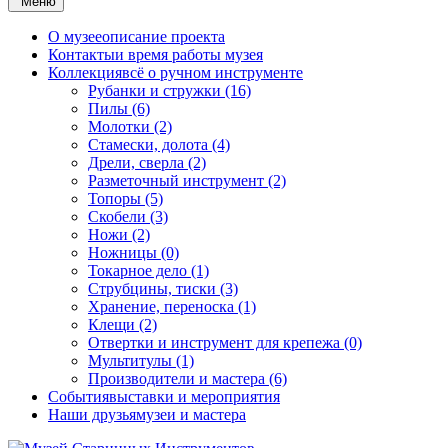
Меню
О музее
описание проекта
Контакты
и время работы музея
Коллекция
всё о ручном инструменте
Рубанки и стружки (16)
Пилы (6)
Молотки (2)
Стамески, долота (4)
Дрели, сверла (2)
Разметочный инструмент (2)
Топоры (5)
Скобели (3)
Ножи (2)
Ножницы (0)
Токарное дело (1)
Струбцины, тиски (3)
Хранение, переноска (1)
Клещи (2)
Отвертки и инструмент для крепежа (0)
Мультитулы (1)
Производители и мастера (6)
События
выставки и мероприятия
Наши друзья
музеи и мастера