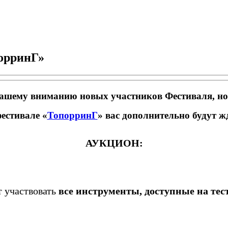
орринГ»
ашему вниманию новых участников Фестиваля, нов
естивале «
ТопорринГ
» вас дополнительно будут ж
АУКЦИОН
:
т участвовать
все инструменты, доступные на тес