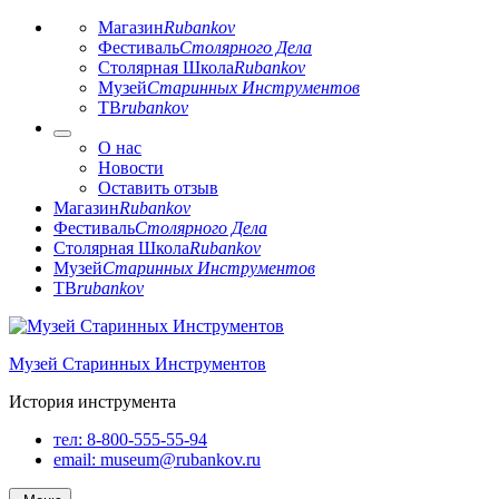
Магазин
Rubankov
Фестиваль
Столярного Дела
Столярная Школа
Rubankov
Музей
Старинных Инструментов
ТВ
rubankov
О нас
Новости
Оставить отзыв
Магазин
Rubankov
Фестиваль
Столярного Дела
Столярная Школа
Rubankov
Музей
Старинных Инструментов
ТВ
rubankov
Перейти
к
Музей Старинных Инструментов
содержимому
История инструмента
тел:
8-800-555-55-94
email:
museum@rubankov.ru