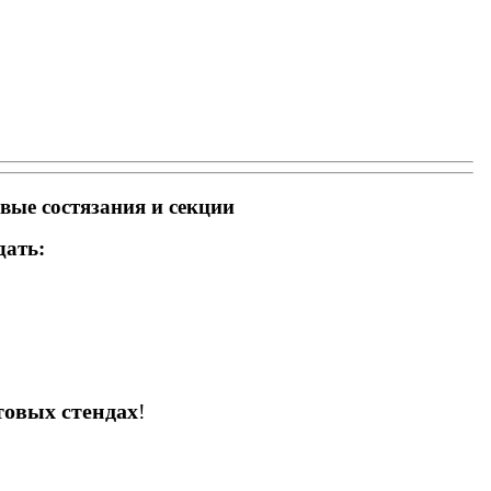
ые состязания и секции
дать:
товых стендах
!