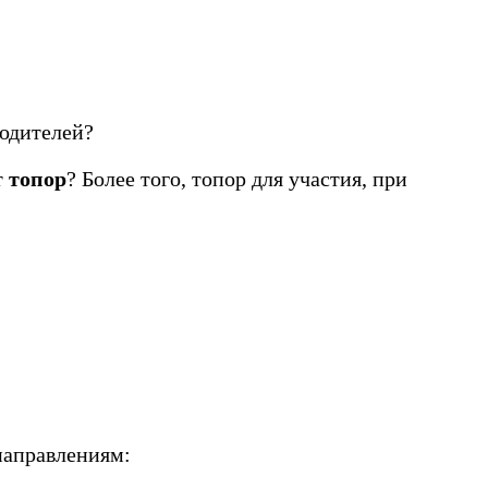
водителей?
т
топор
? Более того, топор для участия, при
 направлениям: