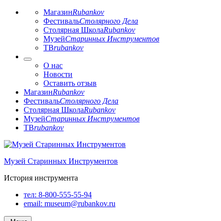
Магазин
Rubankov
Фестиваль
Столярного Дела
Столярная Школа
Rubankov
Музей
Старинных Инструментов
ТВ
rubankov
О нас
Новости
Оставить отзыв
Магазин
Rubankov
Фестиваль
Столярного Дела
Столярная Школа
Rubankov
Музей
Старинных Инструментов
ТВ
rubankov
Перейти
к
Музей Старинных Инструментов
содержимому
История инструмента
тел:
8-800-555-55-94
email:
museum@rubankov.ru