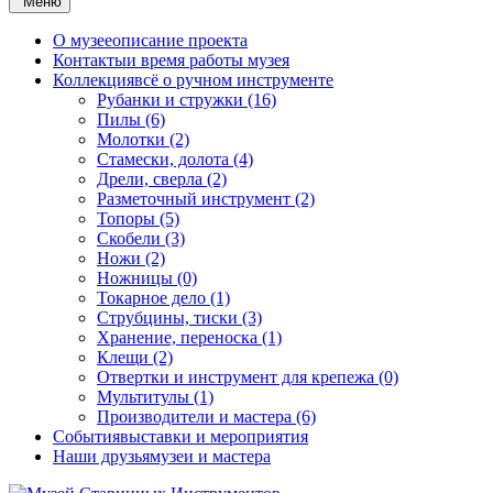
Меню
О музее
описание проекта
Контакты
и время работы музея
Коллекция
всё о ручном инструменте
Рубанки и стружки (16)
Пилы (6)
Молотки (2)
Стамески, долота (4)
Дрели, сверла (2)
Разметочный инструмент (2)
Топоры (5)
Скобели (3)
Ножи (2)
Ножницы (0)
Токарное дело (1)
Струбцины, тиски (3)
Хранение, переноска (1)
Клещи (2)
Отвертки и инструмент для крепежа (0)
Мультитулы (1)
Производители и мастера (6)
События
выставки и мероприятия
Наши друзья
музеи и мастера