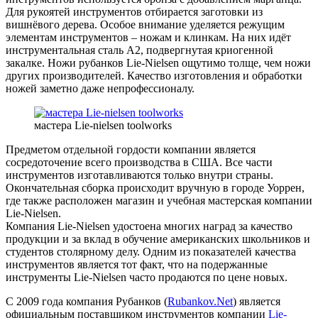
Для рукоятей инструментов отбирается заготовки из
вишнёвого дерева. Особое внимание уделяется режущим
элементам инструментов – ножам и клинкам. На них идёт
инструментальная сталь А2, подвергнутая криогенной
закалке. Ножи рубанков Lie-Nielsen ощутимо толще, чем ножи
других производителей. Качество изготовления и обработки
ножей заметно даже непрофессионалу.
мастера Lie-nielsen toolworks
Предметом отдельной гордости компании является
сосредоточение всего производства в США. Все части
инструментов изготавливаются только внутри страны.
Окончательная сборка происходит вручную в городе Уоррен,
где также расположен магазин и учебная мастерская компании
Lie-Nielsen.
Компания Lie-Nielsen удостоена многих наград за качество
продукции и за вклад в обучение американских школьников и
студентов столярному делу. Одним из показателей качества
инструментов является тот факт, что на подержанные
инструменты Lie-Nielsen часто продаются по цене новых.
C 2009 года компания Рубанков (
Rubankov.Net
) является
официальным поставщиком инструментов компании
Lie-