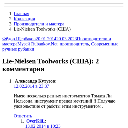
Главная
Коллекция
Производители и мастера
Lie-Nielsen Toolworks (США)
Автор
Опубликовано
Рубрики
Фёдор Щербаков
20.01.2014
20.03.2023
Производители и
Метки
мастера
Музей Rubankov.Net
,
производитель
,
Современные
ручные рубанки
Lie-Nielsen Toolworks (США): 2
комментария
Александр Кутузов
:
12.02.2014 в 23:37
Имею несколько разных инструментов Томаса Ли
Нельсона. инструмент предел мечтаний !! Получаю
удовольствие от работы этим инструментом .
Ответить
OverKilL
:
13.02.2014 в 10:23