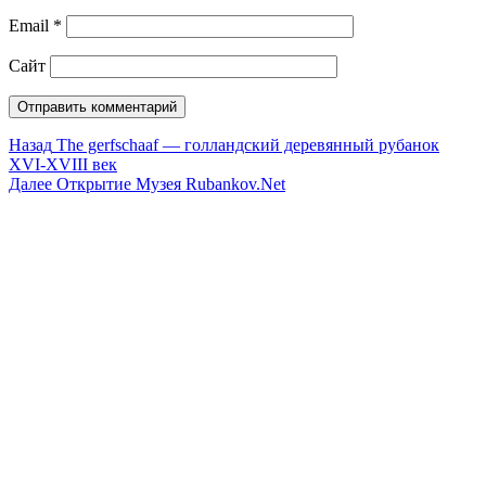
Email
*
Сайт
Навигация
Предыдущая
Назад
The gerfschaaf — голландский деревянный рубанок
запись:
XVI-XVIII век
по
Следующая
Далее
Открытие Музея Rubankov.Net
записям
запись: