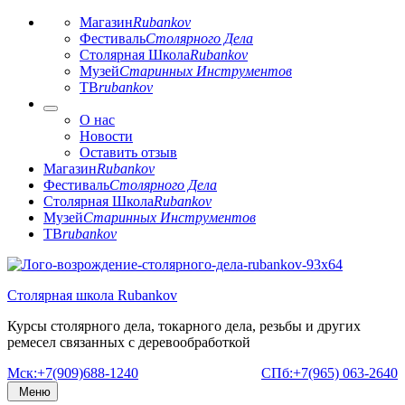
Магазин
Rubankov
Фестиваль
Столярного Дела
Столярная Школа
Rubankov
Музей
Старинных Инструментов
ТВ
rubankov
О нас
Новости
Оставить отзыв
Магазин
Rubankov
Фестиваль
Столярного Дела
Столярная Школа
Rubankov
Музей
Старинных Инструментов
ТВ
rubankov
Перейти
к
Столярная школа Rubankov
содержимому
Курсы столярного дела, токарного дела, резьбы и других
ремесел связанных с деревообработкой
Мск:+7(909)688-1240
СПб:+7(965) 063-2640
Меню