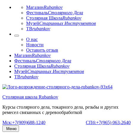
Магазин
Rubankov
Фестиваль
Столярного Дела
Столярная Школа
Rubankov
Музей
Старинных Инструментов
ТВ
rubankov
О нас
Новости
Оставить отзыв
Магазин
Rubankov
Фестиваль
Столярного Дела
Столярная Школа
Rubankov
Музей
Старинных Инструментов
ТВ
rubankov
Перейти
к
Столярная школа Rubankov
содержимому
Курсы столярного дела, токарного дела, резьбы и других
ремесел связанных с деревообработкой
Мск:+7(909)688-1240
СПб:+7(965) 063-2640
Меню