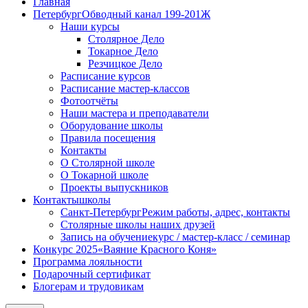
Главная
Петербург
Обводный канал 199-201Ж
Наши курсы
Столярное Дело
Токарное Дело
Резчицкое Дело
Расписание курсов
Расписание мастер-классов
Фотоотчёты
Наши мастера и преподаватели
Оборудование школы
Правила посещения
Контакты
О Столярной школе
О Токарной школе
Проекты выпускников
Контакты
школы
Санкт-Петербург
Режим работы, адрес, контакты
Столярные школы наших друзей
Запись на обучение
курс / мастер-класс / семинар
Конкурс 2025
«Ваяние Красного Коня»
Программа лояльности
Подарочный сертификат
Блогерам и трудовикам