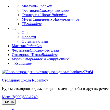
Магазин
Rubankov
Фестиваль
Столярного Дела
Столярная Школа
Rubankov
Музей
Старинных Инструментов
ТВ
rubankov
О нас
Новости
Оставить отзыв
Магазин
Rubankov
Фестиваль
Столярного Дела
Столярная Школа
Rubankov
Музей
Старинных Инструментов
ТВ
rubankov
Перейти
к
Столярная школа Rubankov
содержимому
Курсы столярного дела, токарного дела, резьбы и других ремес
Мск:+7(909)688-1240
Меню