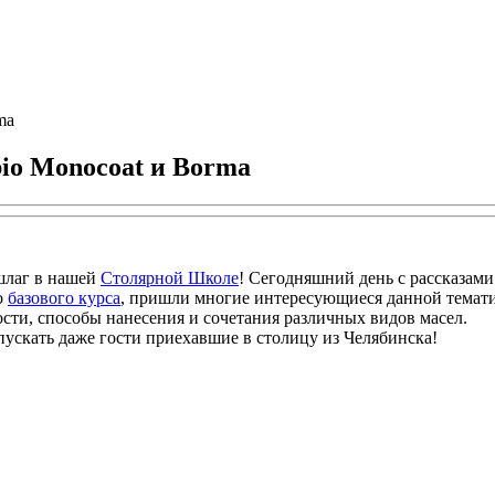
ma
io Monocoat и Borma
шлаг в нашей
Столярной Школе
! Сегодняшний день с рассказам
о
базового курса
, пришли многие интересующиеся данной темат
сти, способы нанесения и сочетания различных видов масел.
пускать даже гости приехавшие в столицу из Челябинска!