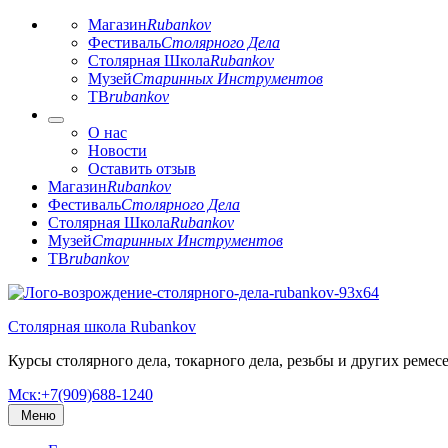
Магазин
Rubankov
Фестиваль
Столярного Дела
Столярная Школа
Rubankov
Музей
Старинных Инструментов
ТВ
rubankov
О нас
Новости
Оставить отзыв
Магазин
Rubankov
Фестиваль
Столярного Дела
Столярная Школа
Rubankov
Музей
Старинных Инструментов
ТВ
rubankov
Перейти
к
Столярная школа Rubankov
содержимому
Курсы столярного дела, токарного дела, резьбы и других ремес
Мск:+7(909)688-1240
Меню