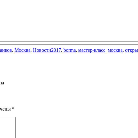
Метки
банков
,
Москва
,
Новости
2017
,
borma
,
мастер-класс
,
москва
,
откры
ma
ечены
*