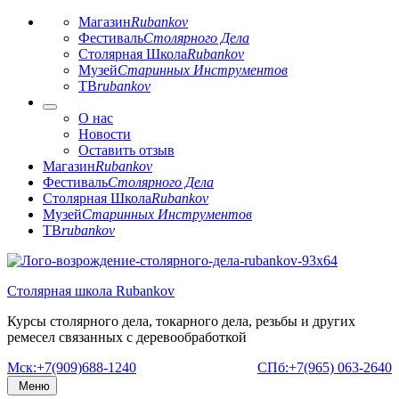
Магазин
Rubankov
Фестиваль
Столярного Дела
Столярная Школа
Rubankov
Музей
Старинных Инструментов
ТВ
rubankov
О нас
Новости
Оставить отзыв
Магазин
Rubankov
Фестиваль
Столярного Дела
Столярная Школа
Rubankov
Музей
Старинных Инструментов
ТВ
rubankov
Перейти
к
Столярная школа Rubankov
содержимому
Курсы столярного дела, токарного дела, резьбы и других
ремесел связанных с деревообработкой
Мск:+7(909)688-1240
СПб:+7(965) 063-2640
Меню