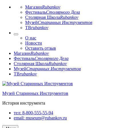
Магазин
Rubankov
Фестиваль
Столярного Дела
Столярная Школа
Rubankov
Музей
Старинных Инструментов
ТВ
rubankov
О нас
Новости
Оставить отзыв
Магазин
Rubankov
Фестиваль
Столярного Дела
Столярная Школа
Rubankov
Музей
Старинных Инструментов
ТВ
rubankov
Перейти
к
Музей Старинных Инструментов
содержимому
История инструмента
тел:
8-800-555-55-94
email:
museum@rubankov.ru