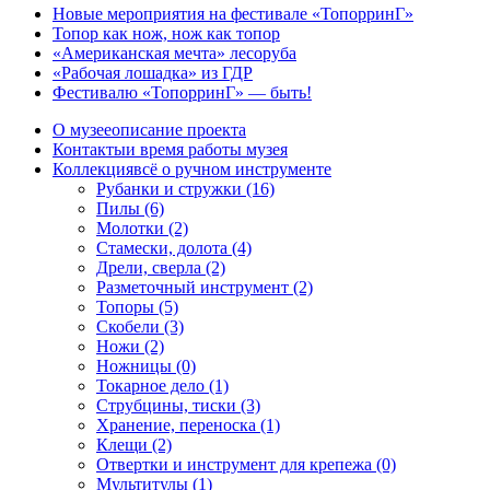
Новые мероприятия на фестивале «ТопорринГ»
Топор как нож, нож как топор
«Американская мечта» лесоруба
«Рабочая лошадка» из ГДР
Фестивалю «ТопорринГ» — быть!
О музее
описание проекта
Контакты
и время работы музея
Коллекция
всё о ручном инструменте
Рубанки и стружки (16)
Пилы (6)
Молотки (2)
Стамески, долота (4)
Дрели, сверла (2)
Разметочный инструмент (2)
Топоры (5)
Скобели (3)
Ножи (2)
Ножницы (0)
Токарное дело (1)
Струбцины, тиски (3)
Хранение, переноска (1)
Клещи (2)
Отвертки и инструмент для крепежа (0)
Мультитулы (1)