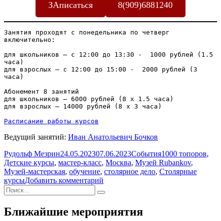
ЗАписаться
8(909)6881240
Занятия проходят с понедельника по четверг 
включительно:

для школьников – с 12:00 до 13:30 -  1000 рублей (1.5 
часа)

для взрослых – с 12:00 до 15:00 -  2000 рублей (3 
часа)

Абонемент 8 занятий

для школьников – 6000 рублей (8 х 1.5 часа)

для взрослых – 14000 рублей (8 х 3 часа)

Расписание работы курсов
Ведущий занятий:
Иван Анатольевич Бочков
Автор
Опубликовано
Рубрики
Метки
Рудольф Мезрин
24.05.2023
07.06.2023
События
1000 топоров
,
Детские курсы
,
мастер-класс
,
Москва
,
Музей Rubankov
,
Музей-мастерская
,
обучение
,
столярное дело
,
Столярные
к
курсы
Добавить комментарий
Искать:
записи
Поиск
Новая
программа
Ближайшие мероприятия
Столярной