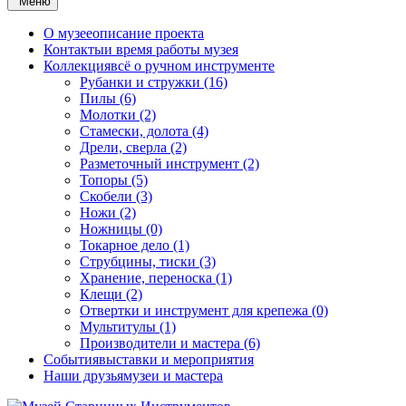
Меню
О музее
описание проекта
Контакты
и время работы музея
Коллекция
всё о ручном инструменте
Рубанки и стружки (16)
Пилы (6)
Молотки (2)
Стамески, долота (4)
Дрели, сверла (2)
Разметочный инструмент (2)
Топоры (5)
Скобели (3)
Ножи (2)
Ножницы (0)
Токарное дело (1)
Струбцины, тиски (3)
Хранение, переноска (1)
Клещи (2)
Отвертки и инструмент для крепежа (0)
Мультитулы (1)
Производители и мастера (6)
События
выставки и мероприятия
Наши друзья
музеи и мастера