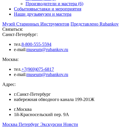
Производители и мастера (6)
События
выставки и мероприятия
Наши друзья
музеи и мастера
Музей Старинных Инструментов
Представлено Rubankov
Связаться:
Санкт-Петербург:
тел.
8-800-555-5594
e-mail:
museum@rubankov.ru
Москва:
тел.
+7(969)075-6817
e-mail:
museum@rubankov.ru
Адрес:
г.Санкт-Петербург
набережная обводного канала 199-201Ж
г.Москва
1й-Красносельский пер. 9А
Москва
Петербург
Экскурсии
Новсти