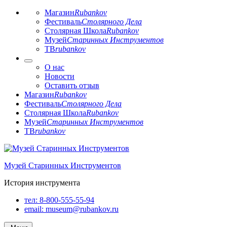
Магазин
Rubankov
Фестиваль
Столярного Дела
Столярная Школа
Rubankov
Музей
Старинных Инструментов
ТВ
rubankov
О нас
Новости
Оставить отзыв
Магазин
Rubankov
Фестиваль
Столярного Дела
Столярная Школа
Rubankov
Музей
Старинных Инструментов
ТВ
rubankov
Перейти
к
Музей Старинных Инструментов
содержимому
История инструмента
тел:
8-800-555-55-94
email:
museum@rubankov.ru