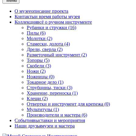
Меню
О музее
описание проекта
Контакты
и время работы музея
Коллекция
всё о ручном инструменте
Рубанки и стружки (16)
Пилы (6)
Молотки (2)
Стамески, долота (4)
Дрели, сверла (2)
Разметочный инструмент (2)
Топоры (5)
Скобели (3)
Ножи (2)
Ножницы (0)
Токарное дело (1)
Струбцины, тиски (3)
Хранение, переноска (1)
Клещи (2)
Отвертки и инструмент для крепежа (0)
Мультитулы (1)
Производители и мастера (6)
События
выставки и мероприятия
Наши друзья
музеи и мастера