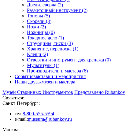
Дрели, сверла (2)
Разметочный инструмент (2)
Топоры (5)
Скобели (3)
Ножи (2)
Ножницы (0)
Токарное дело (1)
Струбцины, тиски (3)
Хранение, переноска (1)
Клещи (2)
Отвертки и инструмент для крепежа (0)
Мультитулы (1)
Производители и мастера (6)
События
выставки и мероприятия
Наши друзья
музеи и мастера
Музей Старинных Инструментов
Представлено Rubankov
Связаться:
Санкт-Петербург:
тел.
8-800-555-5594
e-mail:
museum@rubankov.ru
Москва: