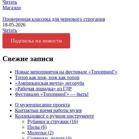
Читать
Магазин
Проверенная классика для чернового строгания
18-05-2026
Читать
Подписка на новости
Свежие записи
Новые мероприятия на фестивале «ТопорринГ»
Топор как нож, нож как топор
«Американская мечта» лесоруба
«Рабочая лошадка» из ГДР
Фестивалю «ТопорринГ» — быть!
О музее
описание проекта
Контакты
и время работы музея
Коллекция
всё о ручном инструменте
Рубанки и стружки (16)
Пилы (6)
Молотки (2)
Стамески, долота (4)