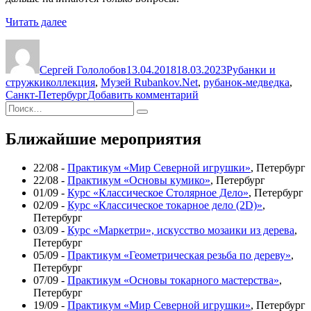
«Необычный
Читать далее
рубанок-
Автор
Опубликовано
Рубрики
медведка»
Сергей Гололобов
13.04.2018
18.03.2023
Рубанки и
Метки
стружки
коллекция
,
Музей Rubankov.Net
,
рубанок-медведка
,
к
Санкт-Петербург
Добавить комментарий
Искать:
записи
Поиск
Необычный
рубанок-
Ближайшие мероприятия
медведка
22/08 -
Практикум «Мир Северной игрушки»
, Петербург
22/08 -
Практикум «Основы кумико»
, Петербург
01/09 -
Курс «Классическое Столярное Дело»
, Петербург
02/09 -
Курс «Классическое токарное дело (2D)»
,
Петербург
03/09 -
Курс «Маркетри», искусство мозаики из дерева
,
Петербург
05/09 -
Практикум «Геометрическая резьба по дереву»
,
Петербург
07/09 -
Практикум «Основы токарного мастерства»
,
Петербург
19/09 -
Практикум «Мир Северной игрушки»
, Петербург