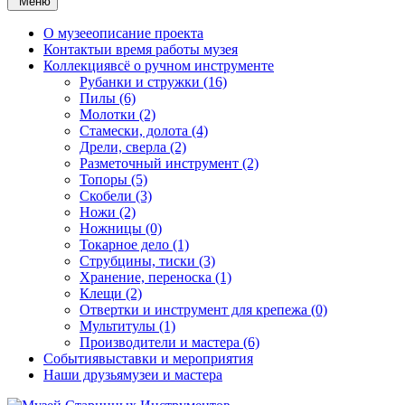
Меню
О музее
описание проекта
Контакты
и время работы музея
Коллекция
всё о ручном инструменте
Рубанки и стружки (16)
Пилы (6)
Молотки (2)
Стамески, долота (4)
Дрели, сверла (2)
Разметочный инструмент (2)
Топоры (5)
Скобели (3)
Ножи (2)
Ножницы (0)
Токарное дело (1)
Струбцины, тиски (3)
Хранение, переноска (1)
Клещи (2)
Отвертки и инструмент для крепежа (0)
Мультитулы (1)
Производители и мастера (6)
События
выставки и мероприятия
Наши друзья
музеи и мастера