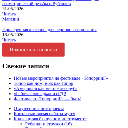
геометрической резьбы в Рубанков
31-05-2026
Читать
Магазин
Проверенная классика для чернового строгания
18-05-2026
Читать
Подписка на новости
Свежие записи
Новые мероприятия на фестивале «ТопорринГ»
Топор как нож, нож как топор
«Американская мечта» лесоруба
«Рабочая лошадка» из ГДР
Фестивалю «ТопорринГ» — быть!
О музее
описание проекта
Контакты
и время работы музея
Коллекция
всё о ручном инструменте
Рубанки и стружки (16)