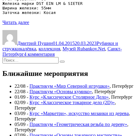
Железка марки DST EIN LM & SIETER

Ширина железки: 55мм

Заточка железки: Косая
«Голландский
Читать далее
калевочный
Автор
Опубликовано
Рубрики
рубанок
1743
Дмитрий Пушин
01.04.2015
20.03.2023
Рубанки и
г.в.»
Метки
стружки
калёвка
,
коллекция
,
Музей Rubankov.Net
,
Санкт-
к
Петербург
4 комментария
Искать:
записи
Поиск
Голландский
калевочный
Ближайшие мероприятия
рубанок
1743
22/08 -
Практикум «Мир Северной игрушки»
, Петербург
г.в.
22/08 -
Практикум «Основы кумико»
, Петербург
01/09 -
Курс «Классическое Столярное Дело»
, Петербург
02/09 -
Курс «Классическое токарное дело (2D)»
,
Петербург
03/09 -
Курс «Маркетри», искусство мозаики из дерева
,
Петербург
05/09 -
Практикум «Геометрическая резьба по дереву»
,
Петербург
07/09 -
Практикум «Основы токарного мастерства»
,