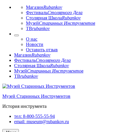
Магазин
Rubankov
Фестиваль
Столярного Дела
Столярная Школа
Rubankov
Музей
Старинных Инструментов
ТВ
rubankov
О нас
Новости
Оставить отзыв
Магазин
Rubankov
Фестиваль
Столярного Дела
Столярная Школа
Rubankov
Музей
Старинных Инструментов
ТВ
rubankov
Перейти
к
Музей Старинных Инструментов
содержимому
История инструмента
тел:
8-800-555-55-94
email:
museum@rubankov.ru