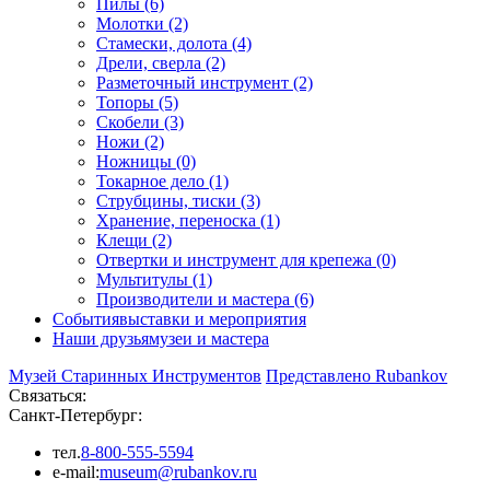
Пилы (6)
Молотки (2)
Стамески, долота (4)
Дрели, сверла (2)
Разметочный инструмент (2)
Топоры (5)
Скобели (3)
Ножи (2)
Ножницы (0)
Токарное дело (1)
Струбцины, тиски (3)
Хранение, переноска (1)
Клещи (2)
Отвертки и инструмент для крепежа (0)
Мультитулы (1)
Производители и мастера (6)
События
выставки и мероприятия
Наши друзья
музеи и мастера
Музей Старинных Инструментов
Представлено Rubankov
Связаться:
Санкт-Петербург:
тел.
8-800-555-5594
e-mail:
museum@rubankov.ru