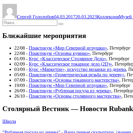
из
Автор
Опубликовано
Рубрики
Метки
книги
«Похождения
Сергей Гололобов
04.03.2017
20.03.2023
Коллекция
Музей 
Невзорова,
Искать:
или
Поиск
Ибикус»
(А.Н.Толстой)»
Ближайшие мероприятия
22/08 -
Практикум «Мир Северной игрушки»
, Петербург
22/08 -
Практикум «Основы кумико»
, Петербург
01/09 -
Курс «Классическое Столярное Дело»
, Петербург
02/09 -
Курс «Классическое токарное дело (2D)»
, Петербу
03/09 -
Курс «Маркетри», искусство мозаики из дерева
, П
05/09 -
Практикум «Геометрическая резьба по дереву»
, Пе
07/09 -
Практикум «Основы токарного мастерства»
, Пете
19/09 -
Практикум «Мир Северной игрушки»
, Петербург
26/09 -
Практикум «Рубленая посуда из дерева»
, Петербур
26/10 -
Практикум «Основы столярного мастерства»
, Пет
Столярный Вестник — Новости Rubank
Школа
"Рубленая посуда из дерева" - Ваша первая скульптура, своими 