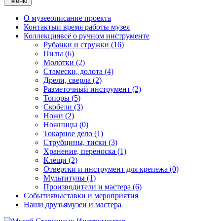
Меню
О музее
описание проекта
Контакты
и время работы музея
Коллекция
всё о ручном инструменте
Рубанки и стружки (16)
Пилы (6)
Молотки (2)
Стамески, долота (4)
Дрели, сверла (2)
Разметочный инструмент (2)
Топоры (5)
Скобели (3)
Ножи (2)
Ножницы (0)
Токарное дело (1)
Струбцины, тиски (3)
Хранение, переноска (1)
Клещи (2)
Отвертки и инструмент для крепежа (0)
Мультитулы (1)
Производители и мастера (6)
События
выставки и мероприятия
Наши друзья
музеи и мастера