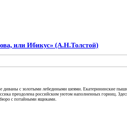
ва, или Ибикус» (А.Н.Толстой)
ые диваны с золотыми лебедиными шеями. Екатерининские пышн
сика преодолена российским уютом наполненных горниц. Здесь 
е бюро с потайными ящиками.