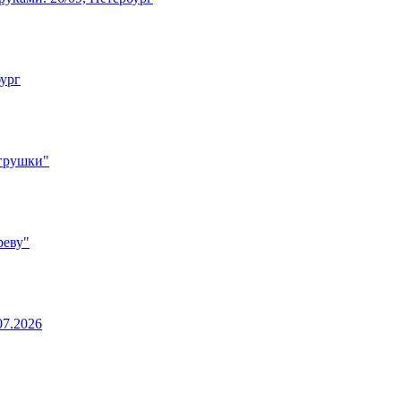
бург
игрушки"
реву"
07.2026