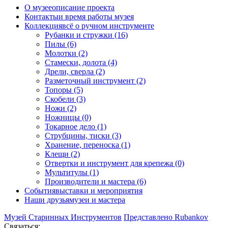
О музее
описание проекта
Контакты
и время работы музея
Коллекция
всё о ручном инструменте
Рубанки и стружки (16)
Пилы (6)
Молотки (2)
Стамески, долота (4)
Дрели, сверла (2)
Разметочный инструмент (2)
Топоры (5)
Скобели (3)
Ножи (2)
Ножницы (0)
Токарное дело (1)
Струбцины, тиски (3)
Хранение, переноска (1)
Клещи (2)
Отвертки и инструмент для крепежа (0)
Мультитулы (1)
Производители и мастера (6)
События
выставки и мероприятия
Наши друзья
музеи и мастера
Музей Старинных Инструментов
Представлено Rubankov
Связаться: