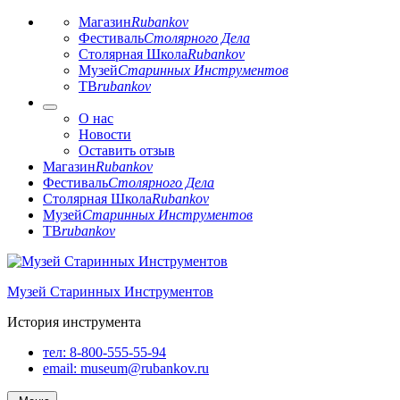
Магазин
Rubankov
Фестиваль
Столярного Дела
Столярная Школа
Rubankov
Музей
Старинных Инструментов
ТВ
rubankov
О нас
Новости
Оставить отзыв
Магазин
Rubankov
Фестиваль
Столярного Дела
Столярная Школа
Rubankov
Музей
Старинных Инструментов
ТВ
rubankov
Перейти
к
Музей Старинных Инструментов
содержимому
История инструмента
тел:
8-800-555-55-94
email:
museum@rubankov.ru