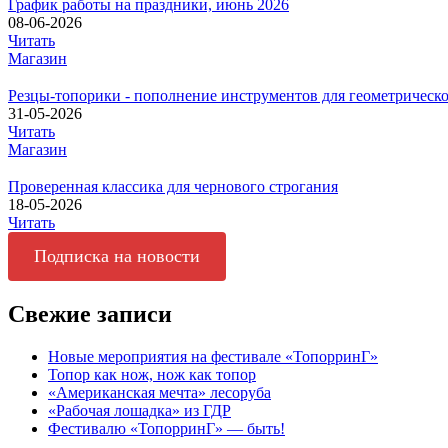
График работы на праздники, июнь 2026
08-06-2026
Читать
Магазин
Резцы-топорики - пополнение инструментов для геометрическо
31-05-2026
Читать
Магазин
Проверенная классика для чернового строгания
18-05-2026
Читать
Подписка на новости
Свежие записи
Новые мероприятия на фестивале «ТопорринГ»
Топор как нож, нож как топор
«Американская мечта» лесоруба
«Рабочая лошадка» из ГДР
Фестивалю «ТопорринГ» — быть!