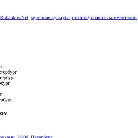
Rubankov.Net
,
музейная культура
,
цитаты
Добавить комментарий
рг
етербург
тербург
рбург
г
ербург
ov
руками. 26/09, Петербург