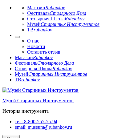
Магазин
Rubankov
Фестиваль
Столярного Дела
Столярная Школа
Rubankov
Музей
Старинных Инструментов
ТВ
rubankov
О нас
Новости
Оставить отзыв
Магазин
Rubankov
Фестиваль
Столярного Дела
Столярная Школа
Rubankov
Музей
Старинных Инструментов
ТВ
rubankov
Перейти
к
Музей Старинных Инструментов
содержимому
История инструмента
тел:
8-800-555-55-94
email:
museum@rubankov.ru