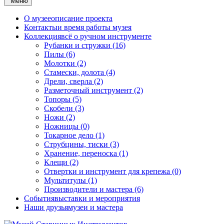
Меню
О музее
описание проекта
Контакты
и время работы музея
Коллекция
всё о ручном инструменте
Рубанки и стружки (16)
Пилы (6)
Молотки (2)
Стамески, долота (4)
Дрели, сверла (2)
Разметочный инструмент (2)
Топоры (5)
Скобели (3)
Ножи (2)
Ножницы (0)
Токарное дело (1)
Струбцины, тиски (3)
Хранение, переноска (1)
Клещи (2)
Отвертки и инструмент для крепежа (0)
Мультитулы (1)
Производители и мастера (6)
События
выставки и мероприятия
Наши друзья
музеи и мастера