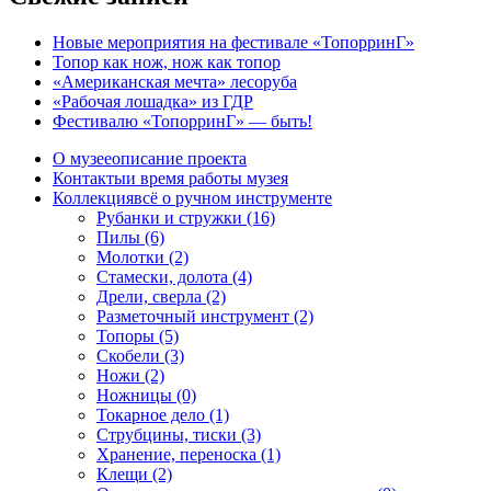
Новые мероприятия на фестивале «ТопорринГ»
Топор как нож, нож как топор
«Американская мечта» лесоруба
«Рабочая лошадка» из ГДР
Фестивалю «ТопорринГ» — быть!
О музее
описание проекта
Контакты
и время работы музея
Коллекция
всё о ручном инструменте
Рубанки и стружки (16)
Пилы (6)
Молотки (2)
Стамески, долота (4)
Дрели, сверла (2)
Разметочный инструмент (2)
Топоры (5)
Скобели (3)
Ножи (2)
Ножницы (0)
Токарное дело (1)
Струбцины, тиски (3)
Хранение, переноска (1)
Клещи (2)