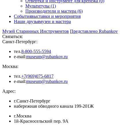
Отвертки и инструмент для крепежа (0)
Мультитулы (1)
Производители и мастера (6)
События
выставки и мероприятия
Наши друзья
музеи и мастера
Музей Старинных Инструментов
Представлено Rubankov
Связаться:
Санкт-Петербург:
тел.
8-800-555-5594
e-mail:
museum@rubankov.ru
Москва:
тел.
+7(969)075-6817
e-mail:
museum@rubankov.ru
Адрес:
г.Санкт-Петербург
набережная обводного канала 199-201Ж
г.Москва
1й-Красносельский пер. 9А