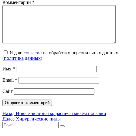
Комментарий
*
Я даю
согласие
на обработку персональных данных
(
политика данных
)
Имя
*
Email
*
Сайт
Навигация
Предыдущая
Назад
Новые экспонаты, распечатываем посылки
запись:
Следующая
Далее
Хирургические пилы
по
Искать:
запись:
Поиск
записям