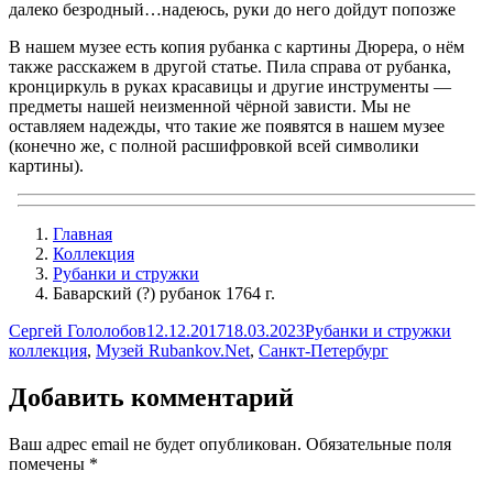
далеко безродный…надеюсь, руки до него дойдут попозже
В нашем музее есть копия рубанка с картины Дюрера, о нём
также расскажем в другой статье. Пила справа от рубанка,
кронциркуль в руках красавицы и другие инструменты —
предметы нашей неизменной чёрной зависти. Мы не
оставляем надежды, что такие же появятся в нашем музее
(конечно же, с полной расшифровкой всей символики
картины).
Главная
Коллекция
Рубанки и стружки
Баварский (?) рубанок 1764 г.
Автор
Опубликовано
Рубрики
Метк
Сергей Гололобов
12.12.2017
18.03.2023
Рубанки и стружки
коллекция
,
Музей Rubankov.Net
,
Санкт-Петербург
Добавить комментарий
Ваш адрес email не будет опубликован.
Обязательные поля
помечены
*